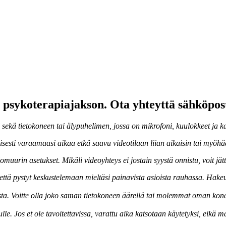
psykoterapiajakson. Ota yhteyttä sähköpost
en sekä tietokoneen tai älypuhelimen, jossa on mikrofoni, kuulokkeet ja k
llisesti varaamaasi aikaa etkä saavu videotilaan liian aikaisin tai myö
palomuurin asetukset. Mikäli videoyhteys ei jostain syystä onnistu, voit
ttä pystyt keskustelemaan mieltäsi painavista asioista rauhassa. Hakeud
sta. Voitte olla joko saman tietokoneen äärellä tai molemmat oman konee
ulle. Jos et ole tavoitettavissa, varattu aika katsotaan käytetyksi, ei