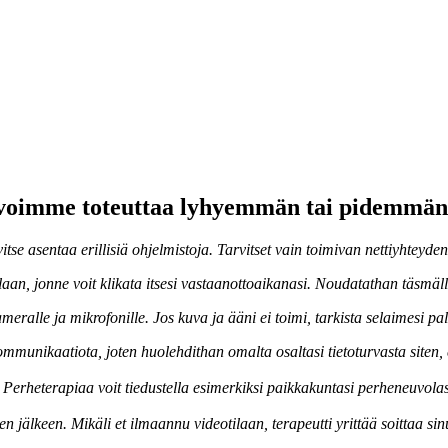
ai voimme toteuttaa lyhyemmän tai pidemmän 
rvitse asentaa erillisiä ohjelmistoja. Tarvitset vain toimivan nettiyhteyd
ilaan, jonne voit klikata itsesi vastaanottoaikanasi. Noudatathan täsmä
ameralle ja mikrofonille. Jos kuva ja ääni ei toimi, tarkista selaimesi 
munikaatiota, joten huolehdithan omalta osaltasi tietoturvasta siten, e
n. Perheterapiaa voit tiedustella esimerkiksi paikkakuntasi perheneuvola
 jälkeen. Mikäli et ilmaannu videotilaan, terapeutti yrittää soittaa sin