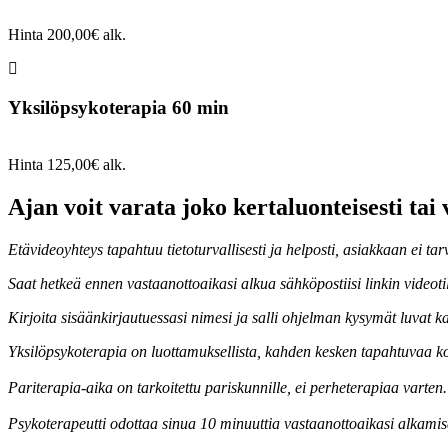
Hinta 200,00€ alk.
Yksilöpsykoterapia 60 min
Hinta 125,00€ alk.
Ajan voit varata joko kertaluonteisesti t
Etävideoyhteys tapahtuu tietoturvallisesti ja helposti, asiakkaan ei ta
Saat hetkeä ennen vastaanottoaikasi alkua sähköpostiisi linkin videot
Kirjoita sisäänkirjautuessasi nimesi ja salli ohjelman kysymät luvat k
Yksilöpsykoterapia on luottamuksellista, kahden kesken tapahtuvaa kom
Pariterapia-aika on tarkoitettu pariskunnille, ei perheterapiaa varte
Psykoterapeutti odottaa sinua 10 minuuttia vastaanottoaikasi alkamisen